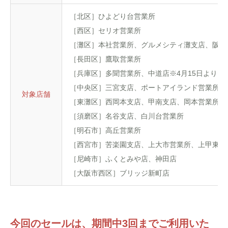
［北区］ひよどり台営業所
［西区］セリオ営業所
［灘区］本社営業所、グルメシティ灘支店、阪急
［長田区］鷹取営業所
［兵庫区］多聞営業所、中道店※4月15日よりセ
［中央区］三宮支店、ポートアイランド営業所、
対象店舗
［東灘区］西岡本支店、甲南支店、岡本営業所、
［須磨区］名谷支店、白川台営業所
［明石市］高丘営業所
［西宮市］苦楽園支店、上大市営業所、上甲東園
［尼崎市］ふくとみや店、神田店
［大阪市西区］ブリッジ新町店
今回のセールは、期間中3回までご利用いた