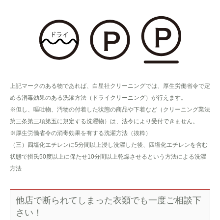
上記マークのある物であれば、白星社クリーニングでは、厚生労働省令で定
める消毒効果のある洗濯方法（ドライクリーニング）が行えます。
※但し、嘔吐物、汚物の付着した状態の商品や下着など（クリーニング業法
第三条第三項第五に規定する洗濯物）は、法令により受付できません。
※厚生労働省令の消毒効果を有する洗濯方法（抜粋）
（三）四塩化エチレンに5分間以上浸し洗濯した後、四塩化エチレンを含む
状態で摂氏50度以上に保たせ10分間以上乾燥させるという方法による洗濯
方法
他店で断られてしまった衣類でも一度ご相談下
さい！