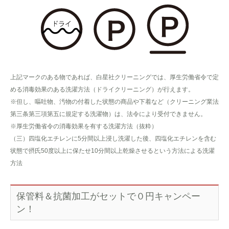
上記マークのある物であれば、白星社クリーニングでは、厚生労働省令で定
める消毒効果のある洗濯方法（ドライクリーニング）が行えます。
※但し、嘔吐物、汚物の付着した状態の商品や下着など（クリーニング業法
第三条第三項第五に規定する洗濯物）は、法令により受付できません。
※厚生労働省令の消毒効果を有する洗濯方法（抜粋）
（三）四塩化エチレンに5分間以上浸し洗濯した後、四塩化エチレンを含む
状態で摂氏50度以上に保たせ10分間以上乾燥させるという方法による洗濯
方法
保管料＆抗菌加工がセットで０円キャンペー
ン！